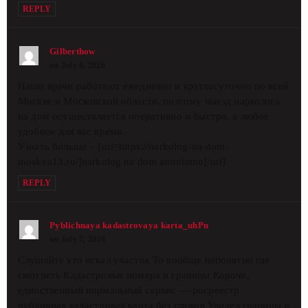
REPLY
Gilberthow
on July 6, 2026
Наши врачи работают ежедневно и круглосуточно по всей
Москве и Московской области, поэтому выезд нарколога
на дом осуществляется оперативно и быстро, в любое
удобное для вас время.
Узнать больше – [url=https://narkolog-na-dom-
moskva13.ru/]narkolog na dom anonimno[/url]
REPLY
Pyblichnaya kadastrovaya karta_uhPn
on July 7, 2026
Слушайте кто искал участок То вообще непонятно где
смотреть Кадастровые номера и границы Короче,
единственный нормальный сервис — росреестр
публичная кадастровая карта без глюков Увидел границы и