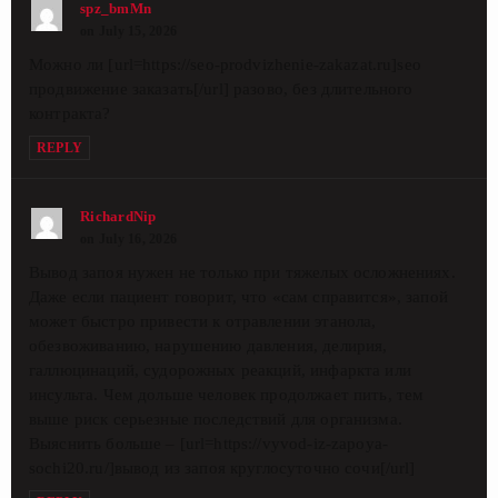
spz_bmMn
on July 15, 2026
Можно ли [url=https://seo-prodvizhenie-zakazat.ru]seo
продвижение заказать[/url] разово, без длительного
контракта?
REPLY
RichardNip
on July 16, 2026
Вывод запоя нужен не только при тяжелых осложнениях.
Даже если пациент говорит, что «сам справится», запой
может быстро привести к отравлении этанола,
обезвоживанию, нарушению давления, делирия,
галлюцинаций, судорожных реакций, инфаркта или
инсульта. Чем дольше человек продолжает пить, тем
выше риск серьезные последствий для организма.
Выяснить больше – [url=https://vyvod-iz-zapoya-
sochi20.ru/]вывод из запоя круглосуточно сочи[/url]