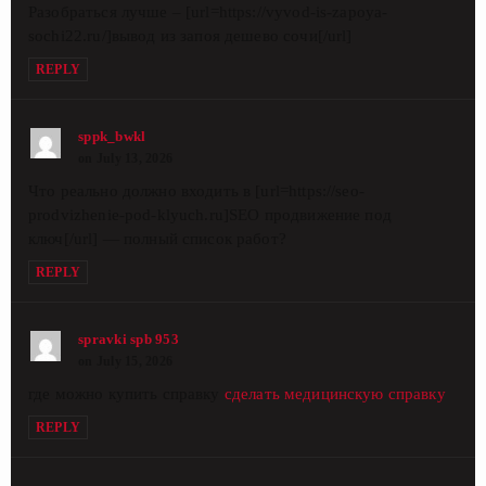
Разобраться лучше – [url=https://vyvod-is-zapoya-
sochi22.ru/]вывод из запоя дешево сочи[/url]
REPLY
sppk_bwkl
on July 13, 2026
Что реально должно входить в [url=https://seo-
prodvizhenie-pod-klyuch.ru]SEO продвижение под
ключ[/url] — полный список работ?
REPLY
spravki spb 953
on July 15, 2026
где можно купить справку
сделать медицинскую справку
REPLY