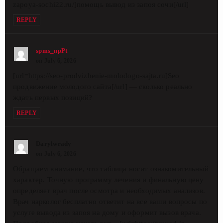
zapoya-sochi22.ru/]помощь вывод из запоя сочи[/url]
REPLY
spms_npPt
on July 6, 2026
[url=https://seo-prodvizhenie-molodogo-sajta.ru]Seo
продвижение молодого сайта[/url] — сколько реально
ждать первых позиций?
REPLY
Darylwrady
on July 6, 2026
Обращаем внимание, что таблица носит ознакомительный
характер. Точную программу лечения и финальную цену
определяет врач после осмотра и необходимых анализов.
Врач нарколог бесплатно ответит на все ваши вопросы по
услуге вывода из запоя на дому и оформит вызов врача.