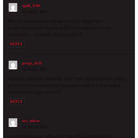
sppk_bekl
on July 8, 2026
Что реально должно входить в [url=https://seo-
prodvizhenie-pod-klyuch.ru]SEO продвижение под
ключ[/url] — полный список работ?
REPLY
psvps_hrSl
on July 8, 2026
Сколько времени занимает [url=https://prodvizhenie-sajta-v-
poiskovyh-sistemah.ru]продвижение сайта в поисковых
системах[/url] до топ-10?
REPLY
sos_mksn
on July 8, 2026
seo оптимизация сайта [url=https://seo-optimizaciya-