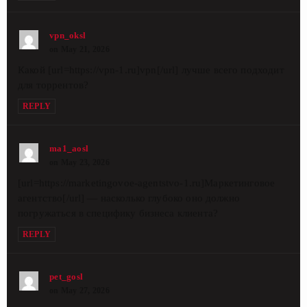
vpn_oksl
on May 21, 2026
Какой [url=https://vpn-1.ru]vpn[/url] лучше всего подходит
для торрентов?
REPLY
ma1_aosl
on May 23, 2026
[url=https://marketingovoe-agentstvo-1.ru]Маркетинговое
агентство[/url] — насколько глубоко оно должно
погружаться в специфику бизнеса клиента?
REPLY
pet_gosl
on May 27, 2026