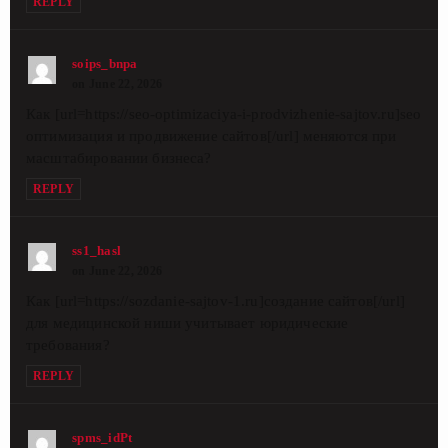
REPLY
soips_bnpa
on June 22, 2026
Как [url=https://seo-optimizaciya-i-prodvizhenie-sajtov.ru]seo
оптимизация и продвижение сайтов[/url] меняются при
масштабировании бизнеса?
REPLY
ss1_hasl
on June 22, 2026
Как [url=https://sozdanie-sajtov-1.ru]создание сайтов[/url]
для медицинской ниши учитывает юридические
требования?
REPLY
spms_idPt