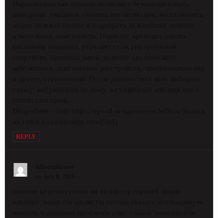
Наркологическая помощь позволяет безопасно начать
выведение токсинов, снизить интоксикации, восстановить
водно-солевой баланс и подобрать дальнейшее лечение
алкогольной зависимости. Нарколог проводит анализ
состояния пациента, уточняет стаж употребления
спиртного, причины запоя, наличие хронического
заболевания, психических расстройств, противопоказаний
и других ограничений. После диагностики врач выбирает
схему: амбулаторно на дому, в стационаре клиники или с
госпитализацией.
Подробнее – [url=https://vyvod-is-zapoya-sochi20.ru/]вывод
из запоя в стационаре сочи[/url]
REPLY
Albertphymn
on July 9, 2026
звоните круглосуточно по телефону горячей линии
клиники: наши специалисты готовы оказать необходимую
помощь в решении проблемы алкогольной зависимости.