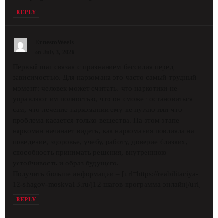
REPLY
ErnestoWeels
on July 3, 2026
Первый шаг связан с признанием бессилия перед
зависимостью. Для наркомана это часто самый трудный
момент: человек может считать, что наркотики не
управляют им полностью, что он сможет остановиться
сам, что лечение наркомании ему не нужно или что
проблема касается только вещества. На этом этапе
наркоман начинает видеть, как наркомания повлияла на
поведение, здоровье, учебу, работу, доверие близких,
способность принимать решения, внутреннюю
устойчивость и образ будущего.
Получить больше информации – [url=https://reabilitaciya-
12-shagov-moskva13.ru/]12 шагов программа онлайн[/url]
REPLY