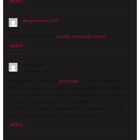
REPLY
dizayn interera 478
on July 16, 2026
дизайнеров интерьера
дизайн интерьера питер
REPLY
Georgesuile
on July 16, 2026
Микрофибра в текстиле
источник
— чудо современности.
Мягкая, как замша, но прочная и дешевая. Не линяет, не
садится, быстро сохнет. Идеальна для пледов, полотенец,
чехлов. Гипоаллергенна, не накапливает пыль. Легко
стирается в машине. Микрофибра отталкивает воду и
грязь. Широкая палитра Так комфортнее.
REPLY