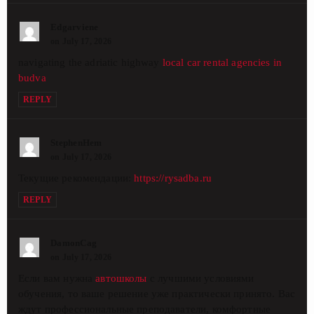
Edgarviene
on July 17, 2026
navigating the adriatic highway
local car rental agencies in
budva
REPLY
StephenHem
on July 17, 2026
Текущие рекомендации:
https://rysadba.ru
REPLY
DamonCag
on July 17, 2026
Если вам нужна
автошколы
с лучшими условиями
обучения, то ваше решение уже практически принято. Вас
ждут профессиональные преподаватели, комфортные