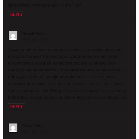
sajta.ru]seo оптимизация сайта[/url] .
REPLY
RonaldSwisa
on July 8, 2026
Ниже перечислены основные плюсы, которые получает
каждый пациент при выборе стационарного лечения
алкоголизма в нашей наркологической клинике. Все
процедуры проводятся с использованием современного
оборудования и сертифицированных лекарств, что
абсолютно исключено при попытках лечиться на дому:
Узнать больше – [url=https://vyvod-iz-zapoya-v-stacionare-
balashiha13-1.ru/]вывод из запоя недорого балашиха[/url]
REPLY
Edwardlox
on July 9, 2026