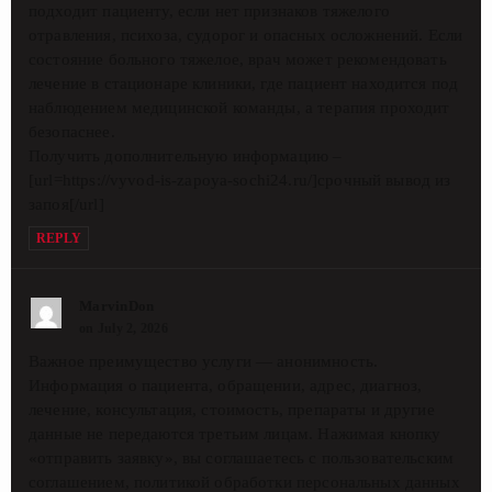
подходит пациенту, если нет признаков тяжелого
отравления, психоза, судорог и опасных осложнений. Если
состояние больного тяжелое, врач может рекомендовать
лечение в стационаре клиники, где пациент находится под
наблюдением медицинской команды, а терапия проходит
безопаснее.
Получить дополнительную информацию –
[url=https://vyvod-is-zapoya-sochi24.ru/]срочный вывод из
запоя[/url]
REPLY
MarvinDon
on July 2, 2026
Важное преимущество услуги — анонимность.
Информация о пациента, обращении, адрес, диагноз,
лечение, консультация, стоимость, препараты и другие
данные не передаются третьим лицам. Нажимая кнопку
«отправить заявку», вы соглашаетесь с пользовательским
соглашением, политикой обработки персональных данных