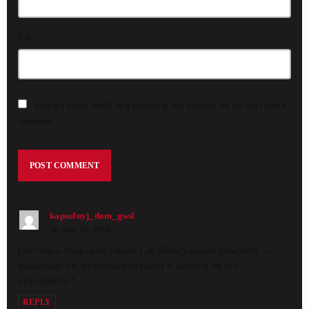
Url
Save my name, email, and website in this browser for the next time I
comment.
kapsulnyj_dom_gwsl
on May 12, 2026
[url=https://kapsulnyj-dom-1.ru]Капсульный дом[/url] —
насколько он энергоэффективен и дорого ли его
отапливать?
REPLY