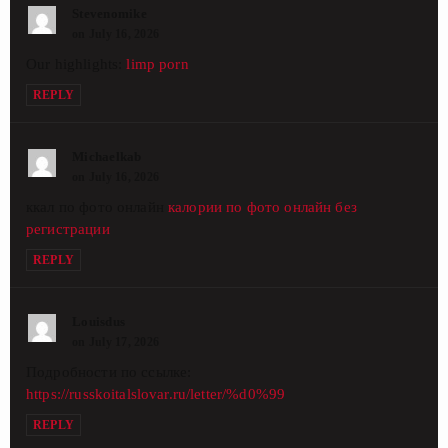
Stevenomike
on July 16, 2026
Our highlights:
limp porn
REPLY
Michaelkab
on July 16, 2026
ккал по фото онлайн
калории по фото онлайн без
регистрации
REPLY
Louisdus
on July 17, 2026
Подробности по ссылке:
https://russkoitalslovar.ru/letter/%d0%99
REPLY