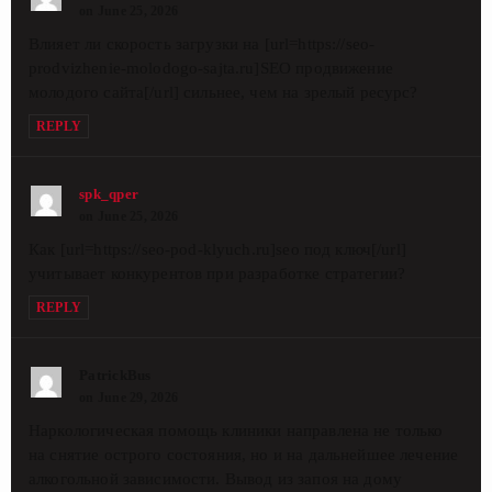
on June 25, 2026
Влияет ли скорость загрузки на [url=https://seo-
prodvizhenie-molodogo-sajta.ru]SEO продвижение
молодого сайта[/url] сильнее, чем на зрелый ресурс?
REPLY
spk_qper
on June 25, 2026
Как [url=https://seo-pod-klyuch.ru]seo под ключ[/url]
учитывает конкурентов при разработке стратегии?
REPLY
PatrickBus
on June 29, 2026
Наркологическая помощь клиники направлена не только
на снятие острого состояния, но и на дальнейшее лечение
алкогольной зависимости. Вывод из запоя на дому