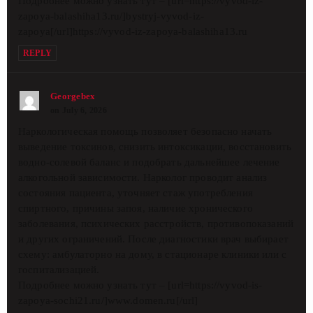
Подробнее можно узнать тут – [url=https://vyvod-iz-
zapoya-balashiha13.ru/]bystryj-vyvod-iz-
zapoya[/url]https://vyvod-iz-zapoya-balashiha13.ru
REPLY
Georgebex
on July 6, 2026
Наркологическая помощь позволяет безопасно начать
выведение токсинов, снизить интоксикации, восстановить
водно-солевой баланс и подобрать дальнейшее лечение
алкогольной зависимости. Нарколог проводит анализ
состояния пациента, уточняет стаж употребления
спиртного, причины запоя, наличие хронического
заболевания, психических расстройств, противопоказаний
и других ограничений. После диагностики врач выбирает
схему: амбулаторно на дому, в стационаре клиники или с
госпитализацией.
Подробнее можно узнать тут – [url=https://vyvod-is-
zapoya-sochi21.ru/]www.domen.ru[/url]