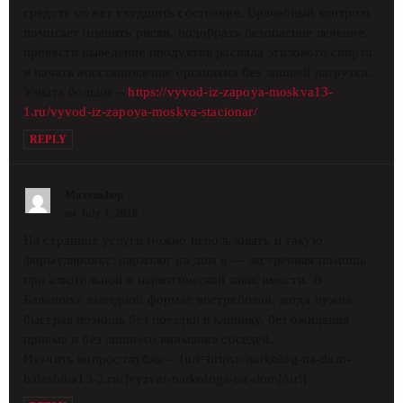
средств может ухудшить состояние. Врачебный контроль
помогает оценить риски, подобрать безопасное лечение,
провести выведение продуктов распада этилового спирта
и начать восстановление организма без лишней нагрузки.
Узнать больше –
https://vyvod-iz-zapoya-moskva13-
1.ru/vyvod-iz-zapoya-moskva-stacionar/
REPLY
Marcusbep
on July 3, 2026
На странице услуги можно использовать и такую
формулировку: нарколог на дом в — экстренная помощь
при алкогольной и наркотической зависимости. В
Балашихе выездной формат востребован, когда нужна
быстрая помощь без поездки в клинику, без ожидания
приема и без лишнего внимания соседей.
Изучить вопрос глубже – [url=https://narkolog-na-dom-
balashiha13-2.ru/]vyzvat-narkologa-na-dom[/url]