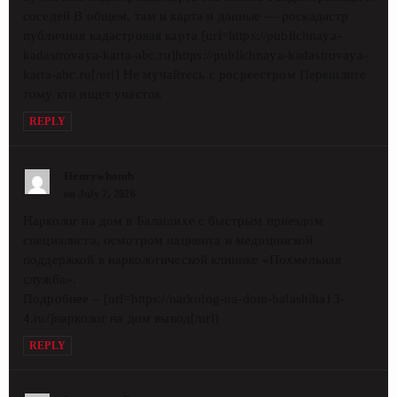
соседей В общем, там и карта и данные — роскадастр
публичная кадастровая карта [url=https://publichnaya-
kadastrovaya-karta-abc.ru]https://publichnaya-kadastrovaya-
karta-abc.ru[/url] Не мучайтесь с росреестром Перешлите
тому кто ищет участок
REPLY
Henrywhomb
on July 7, 2026
Нарколог на дом в Балашихе с быстрым приездом
специалиста, осмотром пациента и медицинской
поддержкой в наркологической клинике «Похмельная
служба».
Подробнее – [url=https://narkolog-na-dom-balashiha13-
4.ru/]нарколог на дом вывод[/url]
REPLY