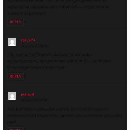
Как отзывы влияют на [url=https://geo-prodvizhenie-
sajta.ru]Гео продвижение сайта[/url] — стоит ли ими
активно управлять?
REPLY
zps_xfSt
on June 17, 2026
Где лучше [url=https://zakazat-prodvizhenie-
sajta.ru]заказать продвижение сайта[/url] — на бирже
фрилансеров или в агентстве?
REPLY
pet_ipsl
on June 17, 2026
Как [url=https://domashnie-zhivotnye-1.ru]домашние
животные[/url] переносят одиночество в течение рабочего
дня?