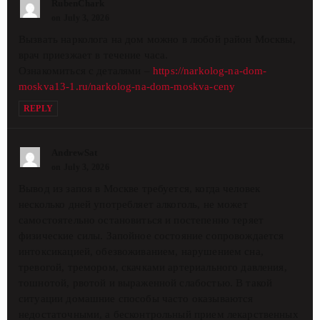
RubenChark
on July 3, 2026
Вызвать нарколога на дом можно в любой район Москвы,
врач приезжает в течение часа.
Ознакомиться с деталями –
https://narkolog-na-dom-
moskva13-1.ru/narkolog-na-dom-moskva-ceny
REPLY
AndrewSat
on July 3, 2026
Вывод из запоя в Москве требуется, когда человек
несколько дней употребляет алкоголь, не может
самостоятельно остановиться и постепенно теряет
физические силы. Запойное состояние сопровождается
интоксикацией, обезвоживанием, нарушением сна,
тревогой, тремором, скачками артериального давления,
тошнотой, рвотой и выраженной слабостью. В такой
ситуации домашние способы часто оказываются
недостаточными, а бесконтрольный прием лекарственных