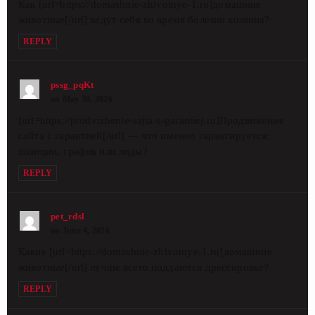
Как [url=https://domashnie-zhivotnye-1.ru]домашние
животные[/url] ведут себя во время болезни хозяина?
REPLY
pssg_pqKt
on May 30, 2026
[url=https://prodvizhenie-sajta-s-garantiej.ru]Продвижение
сайта с гарантией[/url] — что именно гарантируется:
позиции, трафик или лиды?
REPLY
pet_rdsl
on June 4, 2026
Какие [url=https://domashnie-zhivotnye-1.ru]домашние
животные[/url] лучше всего поддаются дрессировке?
REPLY