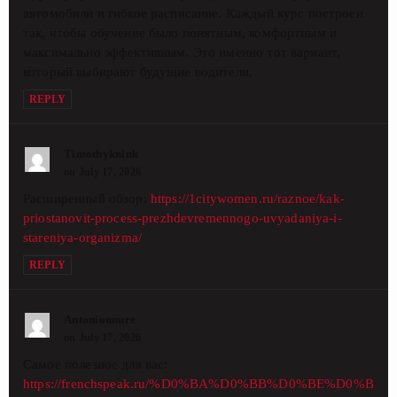
автомобили и гибкое расписание. Каждый курс построен
так, чтобы обучение было понятным, комфортным и
максимально эффективным. Это именно тот вариант,
который выбирают будущие водители.
REPLY
Timothyknink
on July 17, 2026
Расширенный обзор:
https://1citywomen.ru/raznoe/kak-
priostanovit-process-prezhdevremennogo-uvyadaniya-i-
stareniya-organizma/
REPLY
Antoniounure
on July 17, 2026
Самое полезное для вас:
https://frenchspeak.ru/%D0%BA%D0%BB%D0%BE%D0%B