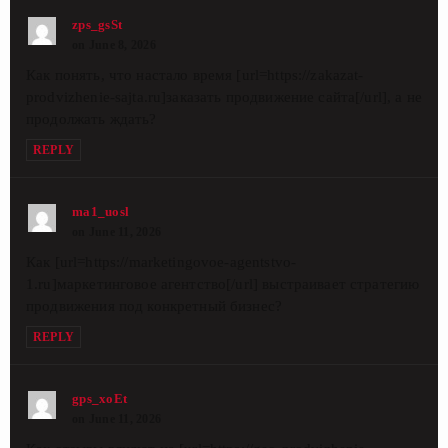
zps_gsSt
on June 8, 2026
Как понять, что настало время [url=https://zakazat-
prodvizhenie-sajta.ru]заказать продвижение сайта[/url], а не
продолжать ждать?
REPLY
ma1_uosl
on June 11, 2026
Как [url=https://marketingovoe-agentstvo-
1.ru]маркетинговое агентство[/url] выстраивает стратегию
продвижения под конкретный бизнес?
REPLY
gps_xoEt
on June 11, 2026