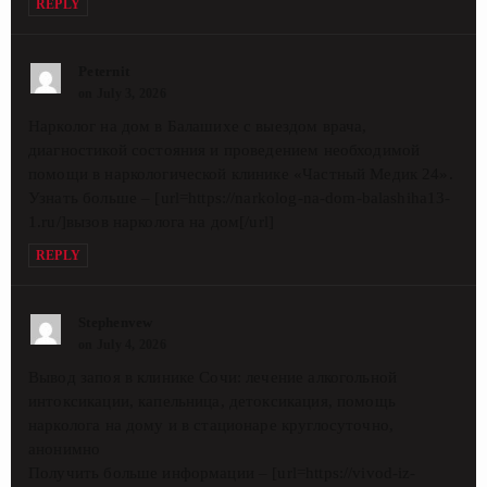
REPLY
Peternit
on July 3, 2026
Нарколог на дом в Балашихе с выездом врача,
диагностикой состояния и проведением необходимой
помощи в наркологической клинике «Частный Медик 24».
Узнать больше – [url=https://narkolog-na-dom-balashiha13-
1.ru/]вызов нарколога на дом[/url]
REPLY
Stephenvew
on July 4, 2026
Вывод запоя в клинике Сочи: лечение алкогольной
интоксикации, капельница, детоксикация, помощь
нарколога на дому и в стационаре круглосуточно,
анонимно
Получить больше информации – [url=https://vivod-iz-