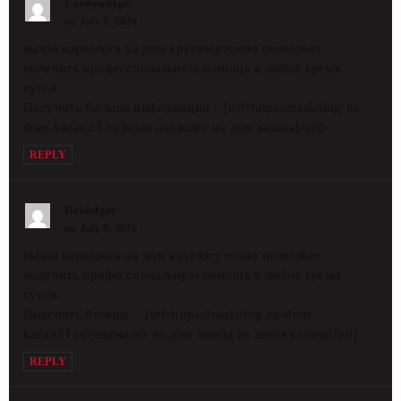
LonnyanypE
on July 7, 2026
вызов нарколога на дом круглосуточно позволяет
получить профессиональную помощь в любое время
суток.
Получить больше информации – [url=https://narkolog-na-
dom-kazan23.ru/]врач нарколог на дом казань[/url]
REPLY
Danielgot
on July 8, 2026
вызов нарколога на дом круглосуточно позволяет
получить профессиональную помощь в любое время
суток.
Выяснить больше – [url=https://narkolog-na-dom-
kazan21.ru/]нарколог на дом вывод из запоя казань[/url]
REPLY