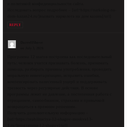
и политикой конфиденциальности сайта.
Исследовать вопрос подробнее – [url=https://narkolog-na-
dom-kazan24.ru/]вызвать нарколога на дом казань[/url]
REPLY
DarrellShove
on July 3, 2026
Программа 12 шагов построена как последовательный
путь: человек учится признавать болезнь, принимать
помощь, разбирать причины употребления, проводить
моральную инвентаризацию, исправить ошибки,
компенсировать нанесенный ущерб и поддерживать
трезвость через регулярные действия. В основе
программы лежит не давление, а постепенная работа с
отрицанием, самообманом, страхами и привычкой
возвращаться к прежним решениям.
Получить дополнительную информацию –
[url=https://reabilitaciya-12-shagov-moskva13-
1.ru/]programma-12-shagov[/url]