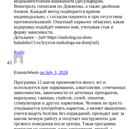
медикаментозным вшиванием (дисульфирам,
Вивитрол), гипнозом по Довженко, а также двойным
блоком. Каждый метод подбирается врачом
индивидуально, с согласия пациента и при отсутствии
противопоказаний. Опытный нарколог объяснит, какая
кодировка подойдёт именно вам, учитывая стаж и
форму зависимости.
Детальнее – [url=https://narkolog-na-dom-
balashiha13.ru/]vyzvat-narkologa-na-dom[/url]
Reply
ErnestoWeels
on July 3, 2026
Программа 12 шагов применяется много лет и
используется при наркомании, алкоголизме, сочетанных
зависимостях, зависимости от аптечных препаратов,
марихуаны, гашиша, спайсов, солей, опиатов,
стимуляторов и других наркотиков. Человек не просто
отказывается употреблять наркотик, а меняет мышление,
учится видеть болезнь без оправданий, проходит шаг за
шагом личную работу и получает инструменты для
трезвого поведения после центра. Такая программа
помогает не заменить одну зависимость другой, а