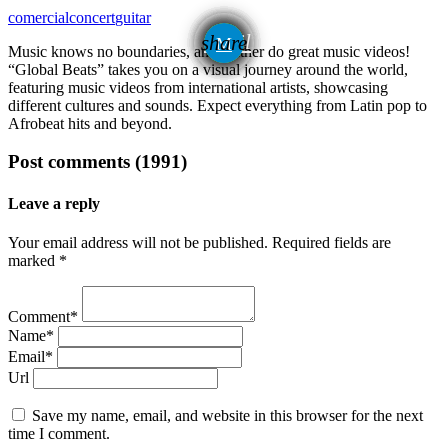
comercial
concert
guitar
email
share
Music knows no boundaries, and neither do great music videos!
“Global Beats” takes you on a visual journey around the world,
featuring music videos from international artists, showcasing
different cultures and sounds. Expect everything from Latin pop to
Afrobeat hits and beyond.
Post comments (1991)
Leave a reply
Your email address will not be published. Required fields are
marked *
Comment*
Name*
Email*
Url
Save my name, email, and website in this browser for the next
time I comment.