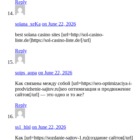
Reply
solana_xeKa
on June 22, 2026
best solana casino sites [url=http://sol-casino-
liste.de/]https://sol-casino-liste.de/[/url]
Reply
soips_aopa
on June 22, 2026
Как связаны между собой [url=https://seo-optimizaciya-i-
prodvizhenie-sajtov.ru]seo оптимизация и продвижение
сайтов[/url] — это одно и то же?
Reply
ss1_hlsl
on June 22, 2026
Как [url=https://sozdanie-sajtov-1.ru]создание сайтов[/url]