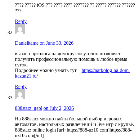
???? ????? iOS ??? ???? ???? ??????? ?? ????? ?????? ??????
???.
Reply
Danielitame
on June 30, 2026
вызов нарколога на дом круглосуточно позволяет
получить профессиональную помощь в любое время
суток.
Подробнее можно узнать тут –
https://narkolog-na-dom-
kazan21.ru/
Reply
888starz_gapl
on July 2, 2026
На 888starz можно найти большой выбор игровых
автоматов, настольных развлечений и live-игр с крупье.
888starz online login [url=https://888-uz10.com]https://888-
uz10.com[/url]