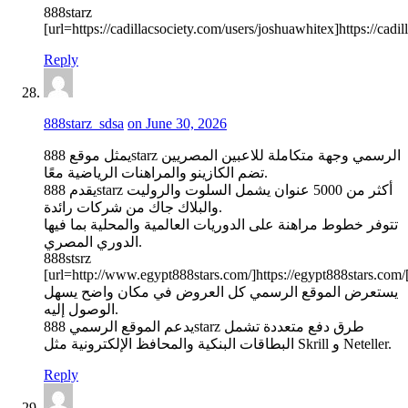
888starz
[url=https://cadillacsociety.com/users/joshuawhitex]https://cadi
Reply
888starz_sdsa
on June 30, 2026
يمثل موقع 888starz الرسمي وجهة متكاملة للاعبين المصريين
تضم الكازينو والمراهنات الرياضية معًا.
يقدم 888starz أكثر من 5000 عنوان يشمل السلوت والروليت
والبلاك جاك من شركات رائدة.
تتوفر خطوط مراهنة على الدوريات العالمية والمحلية بما فيها
الدوري المصري.
888stsrz
[url=http://www.egypt888stars.com/]https://egypt888stars.com/[
يستعرض الموقع الرسمي كل العروض في مكان واضح يسهل
الوصول إليه.
يدعم الموقع الرسمي 888starz طرق دفع متعددة تشمل
البطاقات البنكية والمحافظ الإلكترونية مثل Skrill و Neteller.
Reply