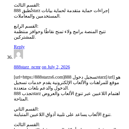
القسم الثالث:
تُطبق 888starz إجراءات حماية متقدمة لحماية بيانات
المستخدمين والمعاملات.
القسم الرابع:
تتيح المنصة برامج ولاء تمنح نقاطًا وحوافز منتظمة
للمشتركين.
Reply
888starz_ncmr
on July 2, 2026
[url=https://888starzs6.com]تسجيل دخول 888starz[/url] هو
موقع للمراهنات والألعاب الإلكترونية يقدم خدمات تسجيل
الدخول والدعم بلغات متعددة.
تجذب 888starz اهتمام اللاعبين عبر تنوع الألعاب والعروض
المتاحة.
القسم الثاني:
تنوع الألعاب يساعد على تلبية أذواق اللاعبين المتباينة.
القسم الثالث: