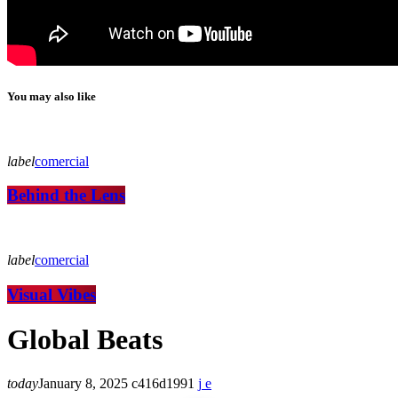
You may also like
label
comercial
Behind the Lens
label
comercial
Visual Vibes
Global Beats
today
January 8, 2025
416
1991