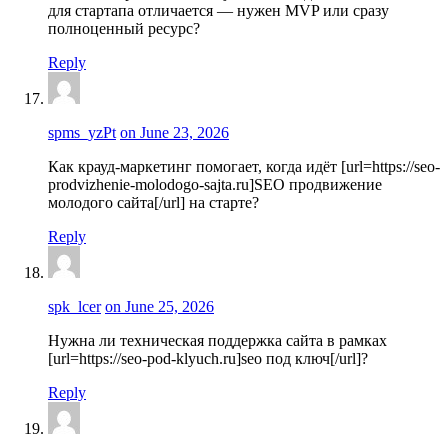
для стартапа отличается — нужен MVP или сразу
полноценный ресурс?
Reply
spms_yzPt
on June 23, 2026
Как крауд-маркетинг помогает, когда идёт [url=https://seo-
prodvizhenie-molodogo-sajta.ru]SEO продвижение
молодого сайта[/url] на старте?
Reply
spk_lcer
on June 25, 2026
Нужна ли техническая поддержка сайта в рамках
[url=https://seo-pod-klyuch.ru]seo под ключ[/url]?
Reply