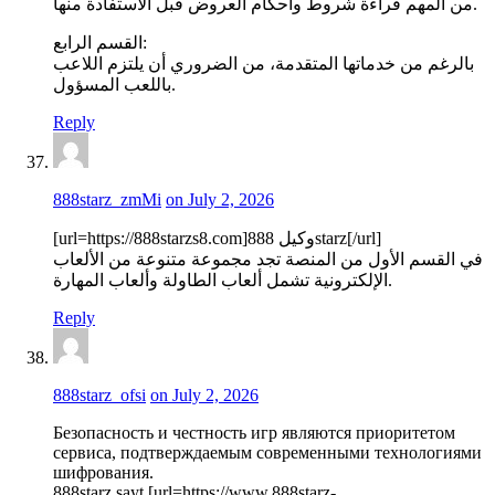
من المهم قراءة شروط وأحكام العروض قبل الاستفادة منها.
القسم الرابع:
بالرغم من خدماتها المتقدمة، من الضروري أن يلتزم اللاعب
باللعب المسؤول.
Reply
888starz_zmMi
on July 2, 2026
[url=https://888starzs8.com]وكيل 888starz[/url]
في القسم الأول من المنصة تجد مجموعة متنوعة من الألعاب
الإلكترونية تشمل ألعاب الطاولة وألعاب المهارة.
Reply
888starz_ofsi
on July 2, 2026
Безопасность и честность игр являются приоритетом
сервиса, подтверждаемым современными технологиями
шифрования.
888starz sayt [url=https://www.888starz-