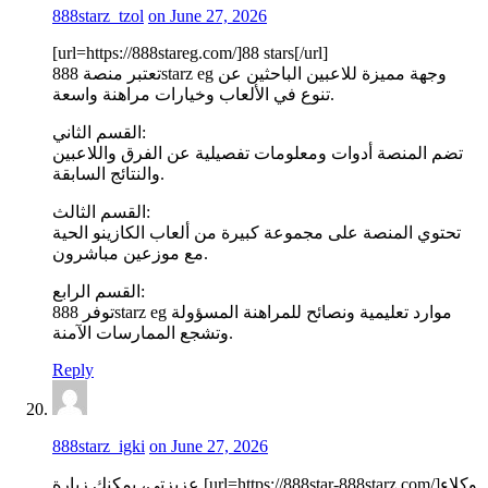
888starz_tzol
on June 27, 2026
[url=https://888stareg.com/]88 stars[/url]
تعتبر منصة 888starz eg وجهة مميزة للاعبين الباحثين عن
تنوع في الألعاب وخيارات مراهنة واسعة.
القسم الثاني:
تضم المنصة أدوات ومعلومات تفصيلية عن الفرق واللاعبين
والنتائج السابقة.
القسم الثالث:
تحتوي المنصة على مجموعة كبيرة من ألعاب الكازينو الحية
مع موزعين مباشرون.
القسم الرابع:
توفر 888starz eg موارد تعليمية ونصائح للمراهنة المسؤولة
وتشجع الممارسات الآمنة.
Reply
888starz_igki
on June 27, 2026
عزيزتي، يمكنك زيارة [url=https://888star-888starz.com/]وكلاء