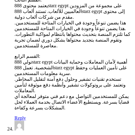
يعتمد محتوى 888starz egypt على مجموعة من المزودين
العالميين للألعاب. تستند ألعاب 888starz egypt إلى محتوى
مقدم من شركات ألعاب دولية.
هذا يضمن تنوعاً وجودة في الخيارات المتاحة للمستخدمين.
هذا يضمن تنوعاً وجودة في الخيارات المتاحة للمستخدمين.
كما تلتزم المنصة بتحديث محتواها بانتظام لمواكبة التطورات.
وتقوم المنصة بتجديد محتواها بشكل دوري لضمان تجربة
معاصرة للمستخدمين.
القسم الرابع:
تولي 888starz egypt أهمية لأمان المعاملات وحماية البيانات
الشخصية. تعمل 888starz egypt على تأمين العمليات وحفظ
سرية معلومات المستخدمين.
تستخدم تقنيات تشفير وحلول دفع آمنة لتقليل المخاطر.
وتعتمد على بروتوكولات تشفير وأنظمة دفع موثوقة لتأمين
المعاملات.
يمكن للمستخدمين التواصل مع دعم فني متوفر لمعالجة أي
قضايا بسرعة. ويستطيع الأعضاء الاتصال بخدمة العملاء لحل
المشكلات بسرعة وكفاءة.
Reply