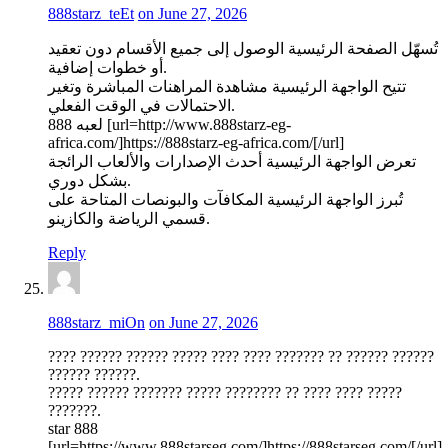
888starz_teEt
on June 27, 2026
تُسهّل الصفحة الرئيسية الوصول إلى جميع الأقسام دون تعقيد
أو خطوات إضافية.
تتيح الواجهة الرئيسية مشاهدة المراهنات المباشرة وتغير
الاحتمالات في الوقت الفعلي.
لعبه 888 [url=http://www.888starz-eg-
africa.com/]https://888starz-eg-africa.com/[/url]
تعرض الواجهة الرئيسية أحدث الإصدارات والألعاب الرائجة
بشكل دوري.
تُبرز الواجهة الرئيسية المكافآت والبونصات المتاحة على
قسمي الرياضة والكازينو.
Reply
888starz_miOn
on June 27, 2026
???? ?????? ?????? ????? ???? ???? ??????? ?? ?????? ??????
?????? ??????.
????? ?????? ??????? ????? ???????? ?? ???? ???? ?????
???????.
star 888
[url=https://www.888starseg.com/]https://888starseg.com/[/url]