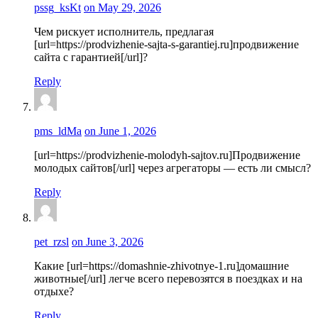
pssg_ksKt
on May 29, 2026
Чем рискует исполнитель, предлагая
[url=https://prodvizhenie-sajta-s-garantiej.ru]продвижение
сайта с гарантией[/url]?
Reply
pms_ldMa
on June 1, 2026
[url=https://prodvizhenie-molodyh-sajtov.ru]Продвижение
молодых сайтов[/url] через агрегаторы — есть ли смысл?
Reply
pet_rzsl
on June 3, 2026
Какие [url=https://domashnie-zhivotnye-1.ru]домашние
животные[/url] легче всего перевозятся в поездках и на
отдыхе?
Reply