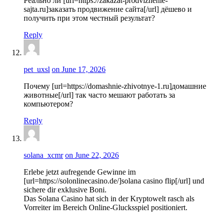
Реально ли [url=https://zakazat-prodvizhenie-
sajta.ru]заказать продвижение сайта[/url] дёшево и
получить при этом честный результат?
Reply
pet_uxsl
on June 17, 2026
Почему [url=https://domashnie-zhivotnye-1.ru]домашние
животные[/url] так часто мешают работать за
компьютером?
Reply
solana_xcmr
on June 22, 2026
Erlebe jetzt aufregende Gewinne im
[url=https://solonlinecasino.de/]solana casino flip[/url] und
sichere dir exklusive Boni.
Das Solana Casino hat sich in der Kryptowelt rasch als
Vorreiter im Bereich Online-Glucksspiel positioniert.