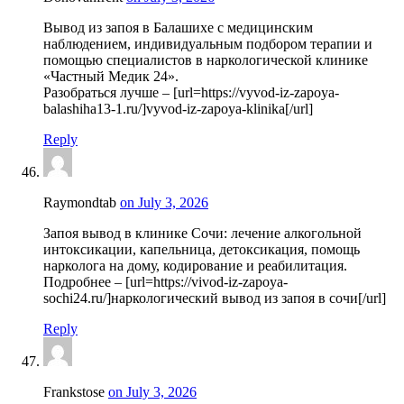
Вывод из запоя в Балашихе с медицинским
наблюдением, индивидуальным подбором терапии и
помощью специалистов в наркологической клинике
«Частный Медик 24».
Разобраться лучше – [url=https://vyvod-iz-zapoya-
balashiha13-1.ru/]vyvod-iz-zapoya-klinika[/url]
Reply
Raymondtab
on July 3, 2026
Запоя вывод в клинике Сочи: лечение алкогольной
интоксикации, капельница, детоксикация, помощь
нарколога на дому, кодирование и реабилитация.
Подробнее – [url=https://vivod-iz-zapoya-
sochi24.ru/]наркологический вывод из запоя в сочи[/url]
Reply
Frankstose
on July 3, 2026