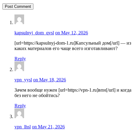
kapsulnyj_dom_qvsl
on May 12, 2026
[url=https://kapsulnyj-dom-1.ru]Капсульный дом[/url] — из
каких материалов его чаще всего изготавливают?
Reply
vpn_yysl
on May 18, 2026
Зачем вообще нужен [url=https://vpn-1.ru]впн[/url] и когда
без него не обойтись?
Reply
vpn_lhsl
on May 21, 2026