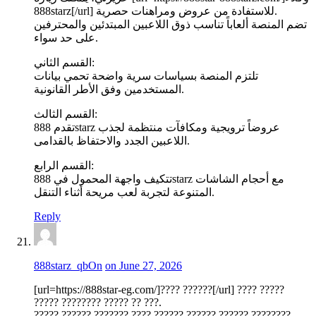
888starz[/url] للاستفادة من عروض ومراهنات حصرية.
تضم المنصة ألعاباً تناسب ذوق اللاعبين المبتدئين والمحترفين
على حد سواء.
القسم الثاني:
تلتزم المنصة بسياسات سرية واضحة تحمي بيانات
المستخدمين وفق الأطر القانونية.
القسم الثالث:
تقدم 888starz عروضاً ترويجية ومكافآت منتظمة لجذب
اللاعبين الجدد والاحتفاظ بالقدامى.
القسم الرابع:
تتكيف واجهة المحمول في 888starz مع أحجام الشاشات
المتنوعة لتجربة لعب مريحة أثناء التنقل.
Reply
888starz_qbOn
on June 27, 2026
[url=https://888star-eg.com/]???? ??????[/url] ???? ?????
????? ???????? ????? ?? ???.
????? ?????? ??????? ???? ?????? ?????? ?????? ????????