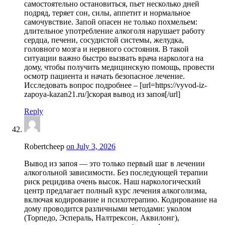
самостоятельно остановиться, пьет несколько дней
подряд, теряет сон, силы, аппетит и нормальное
самочувствие. Запой опасен не только похмельем:
длительное употребление алкоголя нарушает работу
сердца, печени, сосудистой системы, желудка,
головного мозга и нервного состояния. В такой
ситуации важно быстро вызвать врача нарколога на
дому, чтобы получить медицинскую помощь, провести
осмотр пациента и начать безопасное лечение.
Исследовать вопрос подробнее – [url=https://vyvod-iz-
zapoya-kazan21.ru/]скорая вывод из запоя[/url]
Reply
Robertcheep
on July 3, 2026
Вывод из запоя — это только первый шаг в лечении
алкогольной зависимости. Без последующей терапии
риск рецидива очень высок. Наш наркологический
центр предлагает полный курс лечения алкоголизма,
включая кодирование и психотерапию. Кодирование на
дому проводится различными методами: уколом
(Торпедо, Эспераль, Налтрексон, Аквилонг),