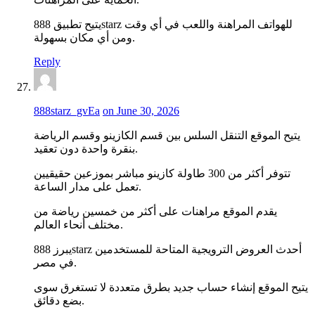
يتيح تطبيق 888starz للهواتف المراهنة واللعب في أي وقت
ومن أي مكان بسهولة.
Reply
888starz_gvEa
on June 30, 2026
يتيح الموقع التنقل السلس بين قسم الكازينو وقسم الرياضة
بنقرة واحدة دون تعقيد.
تتوفر أكثر من 300 طاولة كازينو مباشر بموزعين حقيقيين
تعمل على مدار الساعة.
يقدم الموقع مراهنات على أكثر من خمسين رياضة من
مختلف أنحاء العالم.
يبرز 888starz أحدث العروض الترويجية المتاحة للمستخدمين
في مصر.
يتيح الموقع إنشاء حساب جديد بطرق متعددة لا تستغرق سوى
بضع دقائق.