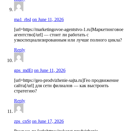
ma1_rbsl
on June 11, 2026
[url=https://marketingovoe-agentstvo-1.ru]Маркетинговое
агентство[/url] — стоит ли работать с
узкоспециализированным или лучше полного цикла?
Reply
gps_mdEt
on June 11, 2026
[url=https://geo-prodvizhenie-sajta.ru]Гео продвижение
сайта[/url] для сети филиалов — как выстроить
стратегию?
Reply
zps_cnSt
on June 17, 2026