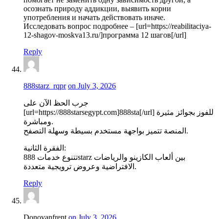
осознать природу аддикции, выявить корни
употребления и начать действовать иначе.
Исследовать вопрос подробнее – [url=https://reabilitaciya-
12-shagov-moskva13.ru/]программа 12 шагов[/url]
Reply
888starz_rqpr
on July 3, 2026
جرب الحظ الآن على
[url=https://888starsegypt.com]888sta[/url] للفوز بجوائز مثيرة
ومباشرة.
المنصة تتميز بواجهة مستخدم بسيطة وسهلة التصفح.
الفقرة الثانية:
تتنوع خدمات 888starz بين ألعاب الكازينو والرياضات
الافتراضية وعروض ترويجية متعددة.
Reply
Donovanfrent
on July 3, 2026