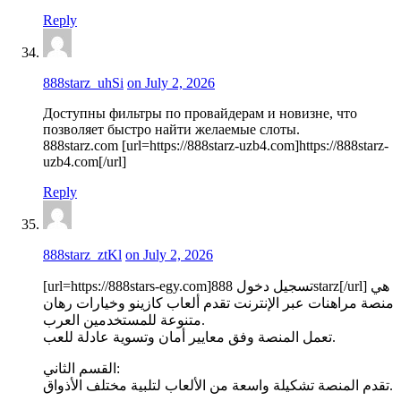
Reply
888starz_uhSi
on July 2, 2026
Доступны фильтры по провайдерам и новизне, что
позволяет быстро найти желаемые слоты.
888starz.com [url=https://888starz-uzb4.com]https://888starz-
uzb4.com[/url]
Reply
888starz_ztKl
on July 2, 2026
[url=https://888stars-egy.com]تسجيل دخول 888starz[/url] هي
منصة مراهنات عبر الإنترنت تقدم ألعاب كازينو وخيارات رهان
متنوعة للمستخدمين العرب.
تعمل المنصة وفق معايير أمان وتسوية عادلة للعب.
القسم الثاني:
تقدم المنصة تشكيلة واسعة من الألعاب لتلبية مختلف الأذواق.