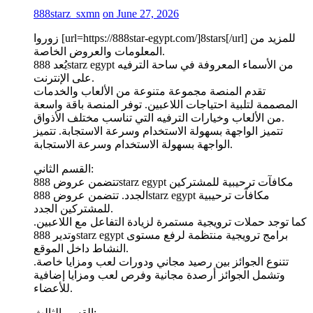
888starz_sxmn
on June 27, 2026
زوروا [url=https://888star-egypt.com/]8stars[/url] للمزيد من
المعلومات والعروض الخاصة.
يُعد 888starz egypt من الأسماء المعروفة في ساحة الترفيه
على الإنترنت.
تقدم المنصة مجموعة متنوعة من الألعاب والخدمات
المصممة لتلبية احتياجات اللاعبين. توفر المنصة باقة واسعة
من الألعاب وخيارات الترفيه التي تناسب مختلف الأذواق.
تتميز الواجهة بسهولة الاستخدام وسرعة الاستجابة. تتميز
الواجهة بسهولة الاستخدام وسرعة الاستجابة.
القسم الثاني:
تتضمن عروض 888starz egypt مكافآت ترحيبية للمشتركين
الجدد. تتضمن عروض 888starz egypt مكافآت ترحيبية
للمشتركين الجدد.
كما توجد حملات ترويجية مستمرة لزيادة التفاعل مع اللاعبين.
وتدير 888starz egypt برامج ترويجية منتظمة لرفع مستوى
النشاط داخل الموقع.
تتنوع الجوائز بين رصيد مجاني ودورات لعب ومزايا خاصة.
وتشمل الجوائز أرصدة مجانية وفرص لعب ومزايا إضافية
للأعضاء.
القسم الثالث: