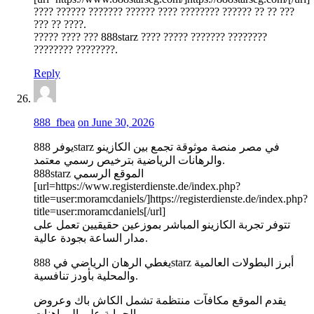
???? ?????? ??????? ?????? ???? ???????? ?????? ?? ?? ???
??? ?? ????.
????? ???? ??? 888starz ???? ????? ??????? ????????
???????? ????????.
Reply
888_fbea
on June 30, 2026
يوفر 888starz في مصر منصة موثوقة تجمع بين الكازينو
والرهانات الرياضية بترخيص رسمي معتمد.
888starz الموقع الرسمي
[url=https://www.registerdienste.de/index.php?
title=user:moramcdaniels/]https://registerdienste.de/index.php?
title=user:moramcdaniels[/url]
تتوفر تجربة الكازينو المباشر بموزعين حقيقيين تعمل على
مدار الساعة بجودة عالية.
يغطي الرهان الرياضي في 888starz أبرز البطولات العالمية
والمحلية بأودز تنافسية.
يقدم الموقع مكافآت منتظمة تشمل الكاش باك وعروض
الحماية على المراهنات.