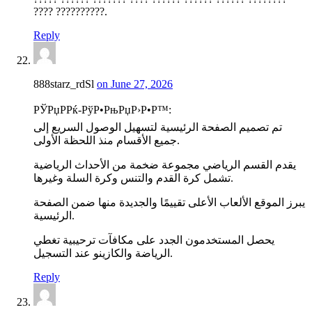
???? ??????????.
Reply
888starz_rdSl
on June 27, 2026
РЎРџРРќ-РўР•РњРџР›Р•Р™:
تم تصميم الصفحة الرئيسية لتسهيل الوصول السريع إلى
جميع الأقسام منذ اللحظة الأولى.
يقدم القسم الرياضي مجموعة ضخمة من الأحداث الرياضية
تشمل كرة القدم والتنس وكرة السلة وغيرها.
يبرز الموقع الألعاب الأعلى تقييمًا والجديدة منها ضمن الصفحة
الرئيسية.
يحصل المستخدمون الجدد على مكافآت ترحيبية تغطي
الرياضة والكازينو عند التسجيل.
Reply