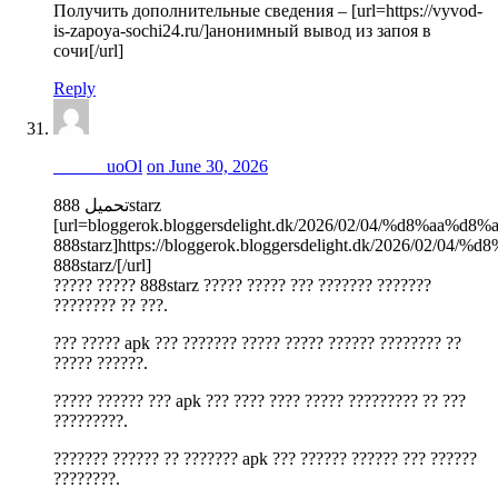
Получить дополнительные сведения – [url=https://vyvod-
is-zapoya-sochi24.ru/]анонимный вывод из запоя в
сочи[/url]
Reply
______uoOl
on June 30, 2026
تحميل 888starz
[url=bloggerok.bloggersdelight.dk/2026/02/04/%d8%aa
888starz]https://bloggerok.bloggersdelight.dk/2026/02
888starz/[/url]
????? ????? 888starz ????? ????? ??? ??????? ???????
???????? ?? ???.
??? ????? apk ??? ??????? ????? ????? ?????? ???????? ??
????? ??????.
????? ?????? ??? apk ??? ???? ???? ????? ????????? ?? ???
?????????.
??????? ?????? ?? ??????? apk ??? ?????? ?????? ??? ??????
????????.