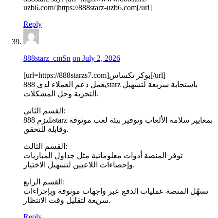
uzb6.com/]https://888starz-uzb6.com[/url]
Reply
888starz_cmSn
on July 2, 2026
[url=https://888starzs7.com]بوكر تكساس[/url]
يعمل دعم العملاء لدى 888starz باستجابة سريعة لتسهيل
التجربة وحل المشكلات.
القسم الثاني:
تلتزم 888starz بمعايير سلامة الألعاب وتوفير بيئة لعب موثوقة
وقابلة للتحقق.
القسم الثالث:
توفر المنصة أدوات معلوماتية مثل جداول المباريات
وإحصاءات اللاعبين لتسهيل الاختيار.
القسم الرابع:
تسهّل المنصة عمليات الدفع عبر واجهات موثوقة وبإجراءات
سريعة لتقليل وقت الانتظار.
Reply