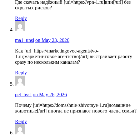
Где скачать надёжный [url=https://vpn-1.ru]впн[/url] без
скрытых рисков?
Reply
ma1_unsl
on May 23, 2026
Как [url=https://marketingovoe-agentstvo-
1.ru]маркетинговое агентство[/url] выстраивает работу
сразу по нескольким каналам?
Reply
pet_hvsl
on May 26, 2026
Почему [url=https://domashnie-zhivotnye-1.ru]домашние
животные[/url] иногда не признают нового члена семьи?
Reply