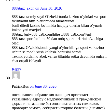
888starz_akpn
on June 30, 2026
888starz rasmiy sayti O’zbekistonda kazino o’yinlari va sport
tikishlarini bitta platformada birlashtiradi.
Jonli dilerli kazino bo’limida haqiqiy dilerlar bilan o’ynash
imkoniyati mavjud.
88starz [url=888-uz8.com]https://888-uz8.com/[/url]
888starz sport bo’limi 50 dan ortiq sport turlarini o’z ichiga
oladi.
888starz O’zbekistonda yangi o’yinchilarga sport va kazino
uchun salmoqli xush kelibsiz bonusini beradi.
Texnik yordam o’zbek va rus tillarida sutka davomida onlayn
chat orqali ishlaydi.
Reply
PatrickBus
on June 30, 2026
после вашего обращения наш врач приезжает по
указанному адресу с медработниками в гражданской
форме и на машине без опознавательных символов,
проводит осмотр, собирает историю болезни (анамнез).